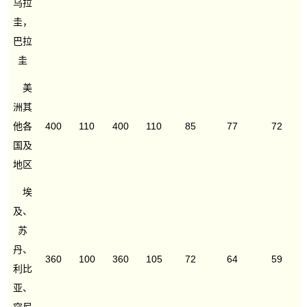
乌拉
圭，
巴拉
圭
美
洲其
他各
400
110
400
110
85
77
72
国及
地区
埃
及、
苏
丹、
360
100
360
105
72
64
59
利比
亚、