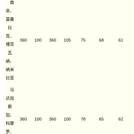
南
非、
莫桑
比
克、
360
100
360
105
75
68
61
博茨
瓦
纳、
纳米
比亚
马
达加
斯
加、
360
100
360
100
78
65
62
科摩
罗、