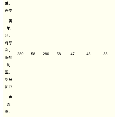
兰、
丹麦
奥
地
利、
匈牙
利、
280
58
280
58
47
43
38
保加
利
亚、
罗马
尼亚
卢
森
堡、