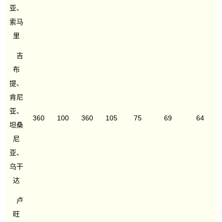
亚、
索马
里
吉
布
提、
肯尼
亚、
360
100
360
105
75
69
64
坦桑
尼
亚、
乌干
达
卢
旺