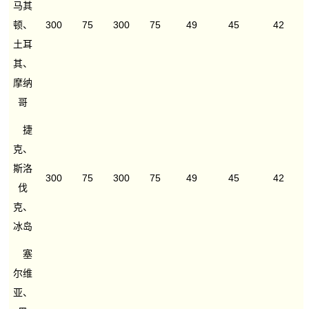
马其
顿、
300
75
300
75
49
45
42
土耳
其、
摩纳
哥
捷
克、
斯洛
300
75
300
75
49
45
42
伐
克、
冰岛
塞
尔维
亚、