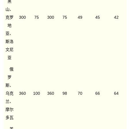
黑
山、
克罗
300
75
300
75
49
45
42
地
亚、
斯洛
文尼
亚
俄
罗
斯、
乌克
360
100
360
98
70
66
64
兰、
摩尔
多瓦