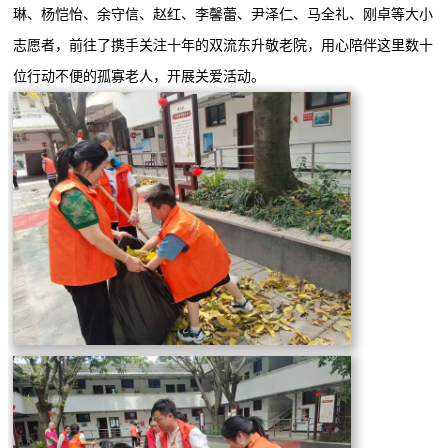
琳、杨恺怡、余守信、赵红、李馨蕾、尹泽仁、马全礼、刚卓等大小
志愿者，前往了携手关注十年的双流东升敬老院，用心陪伴这里数十
位行动不便的孤寡老人，开展关爱活动。