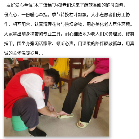
友好爱心单位
“木子蛋糕”为孤老们送来了酥软香甜的酵母面包，一
份点心，一份暖心牵挂。季节转换枯叶飘飘，大小志愿者们分工协
作、相互配合，认真清理花台与院坝杂物，用心美化老人居住环境。
大家拿出随身携带的专业工具，耐心细致地为老人们义务理发、修剪
指甲，围坐身旁闲话家常、倾听心声，用温柔的陪伴驱散孤单，用真
诚的关怀温暖岁月…