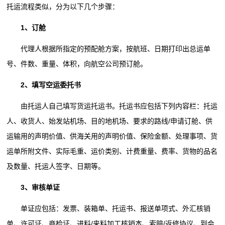
托运流程类似，分为以下几个步骤：
1、订舱
代理人根据所指定的预配舱方案，按航班、日期打印出总运单
号、件数、重量、体积，向航空公司预订舱。
2、填写空运委托书
由托运人自己填写货运托运书。托运书应包括下列内容栏：托运
人、收货人、始发站机场、目的地机场、要求的路线/申请订舱、供
运输用的声明价值、供海关用的声明价值、保险金额、处理事项、货
运单所附文件、实际毛重、运价类别、计费重量、费率、货物的品名
及数量、托运人签字、日期等。
3、审核单证
单证应包括：发票、装箱单、托运书、报送单项式、外汇核销
单、许可证、商检证、进料/来料加工核销本、索赔/返修协议、到会