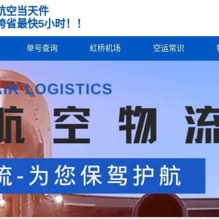
航空当天件
跨省最快5小时！！
单号查询
虹桥机场
空运常识