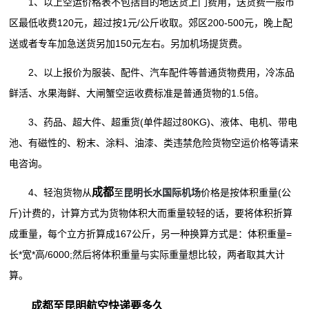
1、以上空运价格表不包括目的地送货上门费用，送货费一般市
区最低收费120元，超过按1元/公斤收取。郊区200-500元，晚上配
送或者专车加急送货另加150元左右。另加机场提货费。
2、以上报价为服装、配件、汽车配件等普通货物费用，冷冻品
鲜活、水果海鲜、大闸蟹空运收费标准是普通货物的1.5倍。
3、药品、超大件、超重货(单件超过80KG)、液体、电机、带电
池、有磁性的、粉末、涂料、油漆、类违禁危险货物空运价格等请来
电咨询。
成都
4、轻泡货物从
至
昆明长水国际机场
价格是按体积重量(公
斤)计费的，计算方式为货物体积大而重量较轻的话，要将体积折算
成重量，每个立方折算成167公斤，另一种换算方式是：体积重量=
长*宽*高/6000;然后将体积重量与实际重量想比较，两者取其大计
算。
成都至昆明航空快递要多久