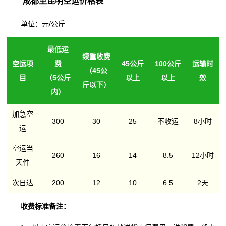
成都至昆明空运价格表
单位：元/公斤
最低运
续重收费
空运项
费
45公斤
100公斤
运输时
（45公
目
（5公斤
以上
以上
效
斤以下）
内）
加急空
300
30
25
不收运
8小时
运
空运当
260
16
14
8.5
12小时
天件
次日达
200
12
10
6.5
2天
收费标准备注：