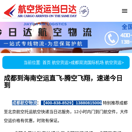
当前位置:
首页
航空货运
>
成都双流国际机场 航空货运
>
成都到海南空运直飞-腾空飞翔，速递今日
到
成都航空物流
：
【400-838-8529】13880815006
特别推荐成都
至北京航空托运航空快递当日达服务，12小时内门到门航空件，大件
空运价格有优惠，时效有保证。