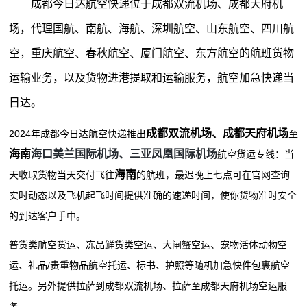
成都今日达航空快递位于成都双流机场、成都天府机
场，代理国航、南航、海航、深圳航空、山东航空、四川航
空，重庆航空、春秋航空、厦门航空、东方航空的航班货物
运输业务，以及货物进港提取和运输服务，航空加急快递当
日达。
成都双流机场、成都天府机场
2024年成都今日达航空快递推出
至
海南
海口美兰国际机场、
三亚凤凰国际机场
航空货运专线：当
海南
天收取货物当天交付飞往
的航班，最迟晚上七点可在官网查询
实时动态以及飞机起飞时间提供准确的速递时间，使你货物准时安全
的到达客户手中。
普货类航空货运、冻品鲜货类空运、大闸蟹空运、宠物活体动物空
运、礼品/贵重物品航空托运、标书、护照等随机加急快件包裹航空
托运。另外提供拉萨到成都双流机场、拉萨至成都天府机场空运服
务。