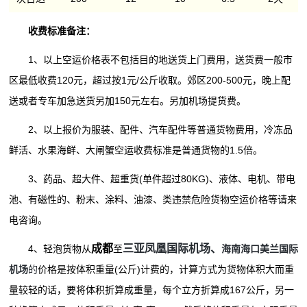
收费标准备注：
1、以上空运价格表不包括目的地送货上门费用，送货费一般市
区最低收费120元，超过按1元/公斤收取。郊区200-500元，晚上配
送或者专车加急送货另加150元左右。另加机场提货费。
2、以上报价为服装、配件、汽车配件等普通货物费用，冷冻品
鲜活、水果海鲜、大闸蟹空运收费标准是普通货物的1.5倍。
3、药品、超大件、超重货(单件超过80KG)、液体、电机、带电
池、有磁性的、粉末、涂料、油漆、类违禁危险货物空运价格等请来
电咨询。
成都
三亚凤凰国际机场、
4、轻泡货物从
至
海南
海口美兰国际
机场
的
价格是按体积重量(公斤)计费的，计算方式为货物体积大而重
量较轻的话，要将体积折算成重量，每个立方折算成167公斤，另一