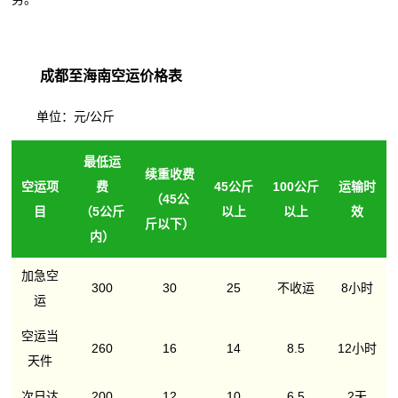
成都至海南空运价格表
单位：元/公斤
最低运
续重收费
空运项
费
45公斤
100公斤
运输时
（45公
目
（5公斤
以上
以上
效
斤以下）
内）
加急空
300
30
25
不收运
8小时
运
空运当
260
16
14
8.5
12小时
天件
次日达
200
12
10
6.5
2天