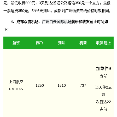
元，最低收费500元，3天到达;普通公路运输350元一个立方，最低
一票运费350元，5至6天到达。成都到广州物流专线价格时效相同。
广州白云国际机场
4、成都双流机场、
航班和收货截止时间如
下：
航班
起飞
到达
机型
收货截止
加急件9
点前
上海航空
1250
1510
737
当天件2点
FM9145
前
次日达22
点前