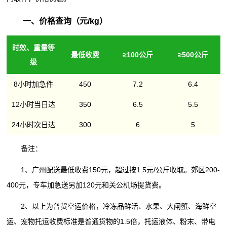
一、价格查询（元/kg）
时效、重量等
最低收费
≥100公斤
≥500公斤
级
8小时加急件
450
7.2
6.4
12小时当日达
350
6.5
5.5
24小时次日达
300
6
5
备注：
1、广州配送最低收费150元，超过按1.5元/公斤收取。郊区200-
400元，专车加急送另加120元和关公机场提货费。
2、以上为普货空运价格，冷冻品鲜活、水果、大闸蟹、海鲜空
运、宠物托运收费标准是普通货物的1.5倍，托运液体、粉末、带电