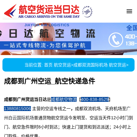
当前位置:
首页
航空货运
>
成都双流国际机场 航空货运
>
成都到广州空运_航空快递急件
成都到广州货运当日达
是
成都航空物流
【
400-838-8529
】
广
13880815006
主营的空运专线之一
，
成都双流机场、天府机场至
州白云国际机场
普通货物航空货运今发明至、空运当天件12小时门到
门、航空急件限时8小时到达；快速上门提货和到达派送；24小时上
门取件，价格优惠。